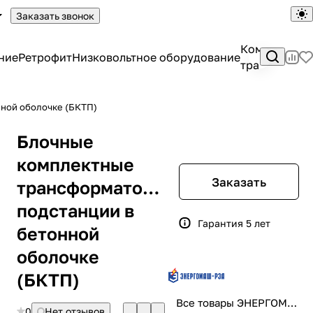
Заказать звонок
Комплектны
ние
Ретрофит
Низковольтное оборудование
трансформа
ной оболочке (БКТП)
Блочные
комплектные
Заказать
трансформаторные
подстанции в
Гарантия 5 лет
бетонной
оболочке
(БКТП)
Все товары ЭНЕРГОМАШ-РЗА
0
Нет отзывов