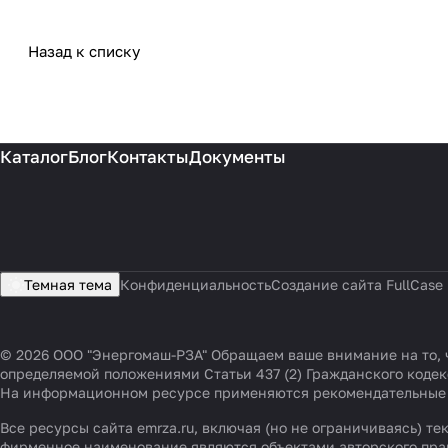
Назад к списку
Каталог
Блог
Контакты
Документы
Темная тема
Конфиденциальность
Создание сайта FullCase
© 2026 ООО "Энергомаш-РЗА" Обращаем ваше внимание на то, 
определяемой положениями Статьи 437 (2) Гражданского коде
На информационном ресурсе применяются
рекомендательные
Все ресурсы сайта emrza.ru, включая (но не ограничиваясь) 
фирменное наименование являются объектами авторского пра