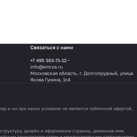
Связаться с нами
+7 495 363-71-12
info@emrza.ru
Московская область, г. Долгопрудный, улица
Якова Гунина, 1с4
р и ни при каких условиях не является публичной офертой,
 структуру, дизайн и оформление страниц, доменное имя,
ссийским законодательством и международными соглашениями