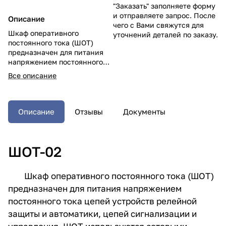
"Заказать" заполняете форму
и отправляете запрос. После
Описание
чего с Вами свяжутся для
Шкаф оперативного
уточнений деталей по заказу.
постоянного тока (ШОТ)
предназначен для питания
напряжением постоянного
тока цепей устройств
Все описание
релейной защиты и
автоматики, цепей
сигнализации и управления.
Устройства ШОТ-02
Описание
Отзывы
Документы
применяются во всех типах
энергообъектов и системах
где требуется питание
ШОТ-02
напряжением постоянного
тока устройств РЗ и А, цепей
сигнализации и управления,
Шкаф оперативного постоянного тока (ШОТ)
а так же для питания
лабораторного оборудования
предназначен для питания напряжением
в науке и медицине и любых
постоянного тока цепей устройств релейной
других потребителей
защиты и автоматики, цепей сигнализации и
выпрямленного постоянного
напряжения во всех