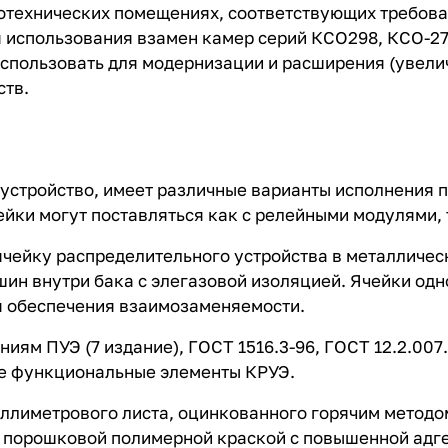
отехнических помещениях, соответствующих требова
 использования взамен камер серий КСО298, КСО-272
использовать для модернизации и расширения (увели
ств.
устройство, имеет различные варианты исполнения п
йки могут поставляться как с релейными модулями, т
чейку распределительного устройства в металличес
шин внутри бака с элегазовой изоляцией. Ячейки од
я обеспечения взаимозаменяемости.
иям ПУЭ (7 издание), ГОСТ 1516.3-96, ГОСТ 12.2.007
се функциональные элементы КРУЭ.
 миллиметрового листа, оцинкованного горячим метод
порошковой полимерной краской с повышенной адгез