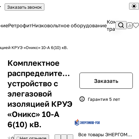
Заказать звонок
Комплектны
ние
Ретрофит
Низковольтное оборудование
трансформа
цией КРУЭ «Оникс» 10-А 6(10) кВ.
Комплектное
распределительное
Заказать
устройство с
элегазовой
Гарантия 5 лет
изоляцией КРУЭ
«Оникс» 10-А
6(10) кВ.
Все товары ЭНЕРГОМАШ-РЗА
0
Нет отзывов