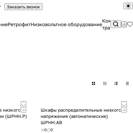
Заказать звонок
Комплектны
ние
Ретрофит
Низковольтное оборудование
трансформа
 низкого
Шкафы распределительные низкого
ми (ШРНН.Р)
напряжения (автоматические)
ШРНН.АВ
0
0