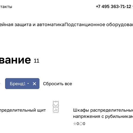
+7 495 363-71-12
такты
ейная защита и автоматика
Подстанционное оборудова
вание
11
Бренд
1
Сбросить все
спределительный щит
Шкафы распределительные
напряжения с рубильника
0
0