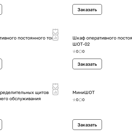
Заказать
ивного постоянного тока
Шкаф оперативного постоя
ШОТ-02
0
0
Заказать
пределительных щитов
МиниШОТ
него обслуживания
0
0
Заказать