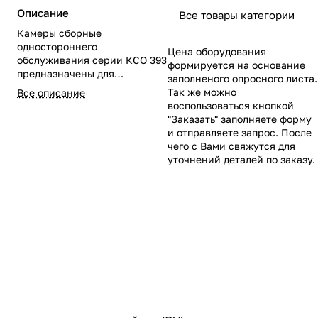
Описание
Все товары категории
Камеры сборные
одностороннего
Цена оборудования
обслуживания серии КСО 393
формируется на основание
предназначены для
заполненого опросного листа.
комплектования
Так же можно
Все описание
распределительных
воспользоваться кнопкой
устройств (РУ) напряжением
"Заказать" заполняете форму
6 или 10 кВ трехфазного
и отправляете запрос. После
переменного тока частотой
чего с Вами свяжутся для
50 Гц в сетях с
уточнений деталей по заказу.
изолированной или
заземленной через
дугогасящий реактор
нейтралью. Ячейки КСО 393
представляют собой серию
модульных камер в
металлических корпусах
одностороннего
обслуживания, в которых
контактная система
разъединителей и
выключателей нагрузки