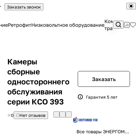
Заказать звонок
Комплектны
ние
Ретрофит
Низковольтное оборудование
трансформа
Камеры
сборные
Заказать
одностороннего
обслуживания
Гарантия 5 лет
серии КСО 393
0
Нет отзывов
Все товары ЭНЕРГОМАШ-РЗА