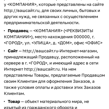
у <КОМПАНИЯ>, которые представлены на сайте
http://вашсайт.ru
, для своих личных, бытовых и
других нужд, не связанных с осуществлением
предпринимательской деятельности.
Продавец
— <КОМПАНИЯ> (<РЕКВИЗИТЫ
КОМПАНИИ>), место нахождения 000000, г.
<ГОРОД>, ул. <УЛИЦА>, д. <ДОМ>, офис <ОФИС>
Сайт
—
http://вашсайт.ru
-Интернет-магазин,
принадлежащий Продавцу, расположенный на
сервере в г. <ГОРОД>, и имеющий адрес в сети
Интернет
http://вашсайт.ru
. На нем
представлены Товары, предлагаемые Продавцом
своим Клиентам для оформления Заказов, а
также условия оплаты и доставки этих Заказов
Клиентам.
Товар
— объект материального мира, не
изъятый из гражданского оборота и