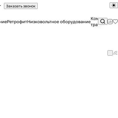
Заказать звонок
Комплектны
ние
Ретрофит
Низковольтное оборудование
трансформа