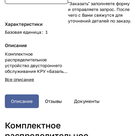
"Заказать" заполняете форму
и отправляете запрос. После
чего с Вами свяжутся для
уточнений деталей по заказу.
Характеристики
Базовая единица
:
1
Описание
Комплектное
распределительное
устройство двустороннего
обслуживания КРУ «Базальт»
6 - 20 кВ учитывает самые
Все описание
современные тенденции в
разработке
энергооборудования. Особое
внимание было уделено
Описание
Отзывы
Документы
обеспечению высокого
уровня надежности,
безопасности, удобству
Комплектное
эксплуатации оборудования
и экономической
распределительное
эффективности