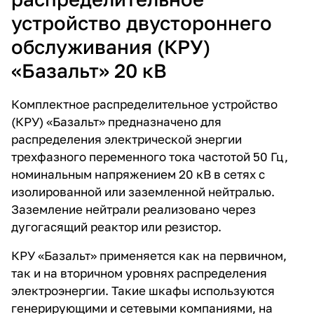
конструкторских и
устройство двустороннего
технологических решений.
КРУ представляет собой ряд
обслуживания (КРУ)
отдельных отсеков (ячеек) в
заземлённой металлической
«Базальт» 20 кВ
оболочке со выкатными
аппаратами (вакуумными
Комплектное распределительное устройство
силовыми выключателями,
трансформаторами
(КРУ) «Базальт» предназначено для
напряжения), оснащённых
распределения электрической энергии
системой сборных шин с
трехфазного переменного тока частотой 50 Гц,
воздушной или твердой
изоляцией.
номинальным напряжением 20 кВ в сетях с
изолированной или заземленной нейтралью.
Заземление нейтрали реализовано через
дугогасящий реактор или резистор.
КРУ «Базальт» применяется как на первичном,
так и на вторичном уровнях распределения
электроэнергии. Такие шкафы используются
генерирующими и сетевыми компаниями, на