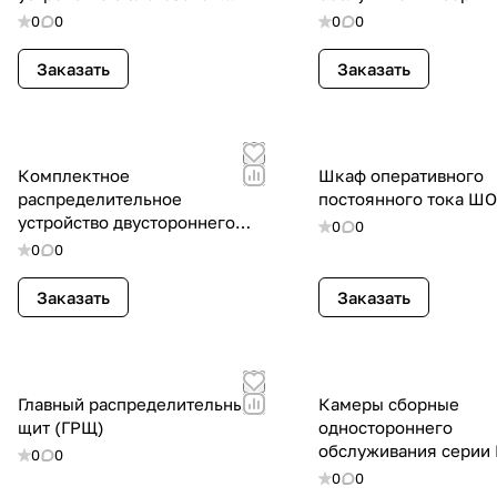
изоляцией КРУЭ «Оникс» 10-А
0
0
0
0
6(10) кВ.
Заказать
Заказать
Комплектное
Шкаф оперативного
распределительное
постоянного тока ШО
устройство двустороннего
0
0
обслуживания КРУ «Базальт»
0
0
20 кВ
Заказать
Заказать
Главный распределительный
Камеры сборные
щит (ГРЩ)
одностороннего
обслуживания серии
0
0
393М
0
0