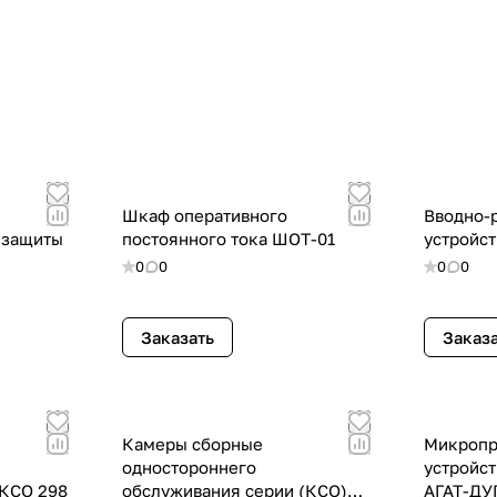
Шкаф оперативного
Вводно-
 защиты
постоянного тока ШОТ-01
устройст
0
0
0
0
Заказать
Заказ
Камеры сборные
Микропр
одностороннего
устройс
 КСО 298
обслуживания серии (КСО)
АГАТ-ДУ