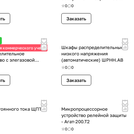
298М
0
0
ать
Заказать
тное
Шкафы распределительные
я коммерческого учета
елительное
низкого напряжения
во с элегазовой
(автоматические) ШРНН.АВ
ей КРУЭ «Оникс» 10-
0
0
 кВ.
ать
Заказать
тоянного тока ЩПТ
Микропроцессорное
устройство релейной защиты
- Агат-200.Т2
0
0