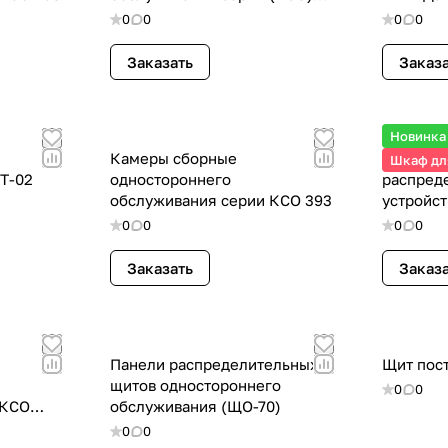
«Циркон» 6(10) кВ.
0
0
0
0
Заказать
Заказ
Новинка
Камеры сборные
Комплек
Шкаф дл
Т-02
одностороннего
распред
обслуживания серии КСО 393
устройст
изоляци
0
0
0
0
ТН 6(10)
Заказать
Заказ
Панели распределительных
Щит пос
щитов одностороннего
0
0
 КСО
обслуживания (ЩО-70)
0
0