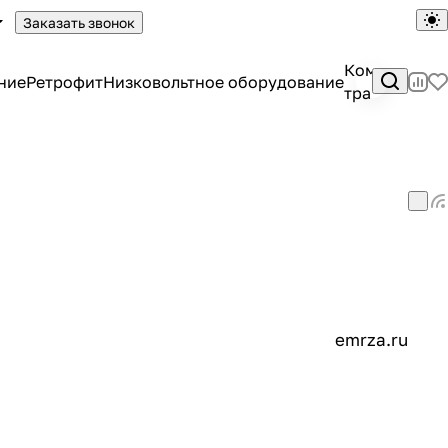
Заказать звонок
Комплектны
ние
Ретрофит
Низковольтное оборудование
трансформа
emrza.ru