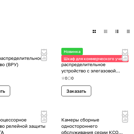
Новинка
распределительное
Комплектное
Шкаф для коммерческого учета
во (ВРУ)
распределительное
устройство с элегазовой
изоляцией КРУЭ «Оникс» 10-В
0
0
6(10) кВ.
ать
Заказать
оцессорное
Камеры сборные
тво релейной защиты
одностороннего
ГА
обслуживания серии КСО